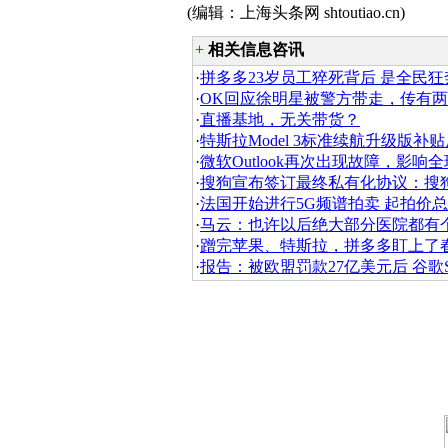
(编辑：上海头条网 shtoutiao.cn)
+
相关信息咨讯
·
拼多多23岁员工猝死背后 是全民
·
OK回应徐明星被警方带走，传有
·
直播基地，无关带货？
·
特斯拉Model 3标准续航升级版补贴
·
微软Outlook再次出现故障，影响
·
搜狗宣布签订最终私有化协议：搜狗盘
·
法国开始进行5G频谱拍卖 起拍价总计
·
马云：也许以后绝大部分医院都有个
·
蹭完苹果、特斯拉，拼多多盯上了
·
报告：被欧盟罚款27亿美元后 谷歌Sh