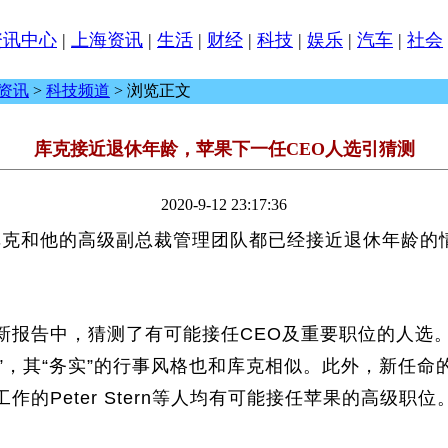
资讯中心
|
上海资讯
|
生活
|
财经
|
科技
|
娱乐
|
汽车
|
社会
资讯
>
科技频道
> 浏览正文
库克接近退休年龄，苹果下一任CEO人选引猜测
2020-9-12 23:17:36
库克和他的高级副总裁管理团队都已经接近退休年龄的
新报告中，猜测了有可能接任CEO及重要职位的人选。现任首席
，其“务实”的行事风格也和库克相似。此外，新任命的iP
工作的Peter Stern等人均有可能接任苹果的高级职位