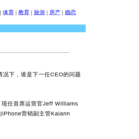
|
体育
|
教育
|
旅游
|
房产
|
婚恋
情况下，谁是下一任CEO的问题
运营官Jeff Williams
hone营销副主管Kaiann
。