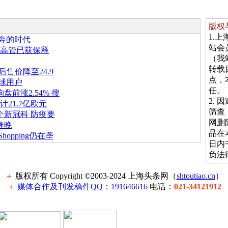
版权
1.
狂奔的时代
站会
两高管已获保释
（我
转载
后售价降至24.9
点，
全球用户
任。
前涨2.54% 搜
2.
21.7亿欧元
筛查
新冠科 防疫要
网删
春晚
品在
opping仍在垄
日内
负法
＋
版权所有 Copyright ©2003-2024 上海头条网（
shtoutiao
.cn
）
＋
媒体合作及刊发稿件QQ：191646616
电话：
021-34121912